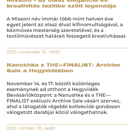
Missoni – Az olasz elegancia és
kreativitás textilbe szőtt legendája
A Missoni név immár több mint hetven éve
egyet jelent az olasz divat kifinomultságával, a
kézműves mesterség szeretetével, és a
textilművészet határait feszegető kreativitással.
2025. november 10., hétfő
Nanushka x THE—FINALIST: Archive
Sale a Hegyvidékben
November 14. és 17. között különleges
eseménynek ad otthont a Hegyvidék
Bevásárlóközpont: a Nanushka és a THE—
FINALIST exkluzív Archive Sale vásárt szervez,
ahol a látogatók régebbi kollekciók gondosan
válogatott darabjai közül válogathatnak.
2025. október 28., kedd