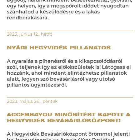
egy helyen, így a megspórolt idődet nyugodtan
szánhatod a készülődésre és a lakás
rendberakására.
2023. június 12., hétfő
NYÁRI HEGYVIDÉK PILLANATOK
A nyaralás a pihenésről és a kikapcsolódásról
szól, teljenek így az előkészületek is! Látogass el
hozzánk, ahol mindent elintézhetsz pillanatok
alatt, legyen szó bevásárlásról vagy utolsó
pillantos ügyintézésről.
2023. május 26., péntek
ACCESS4YOU MINŐSÍTÉST KAPOTT A
HEGYVIDÉK BEVÁSÁRLÓKÖZPONT!
A Hegyvidék Bevásárlóközpont örömmel jelenti
be, hogy elnyerte az Access4You Certified