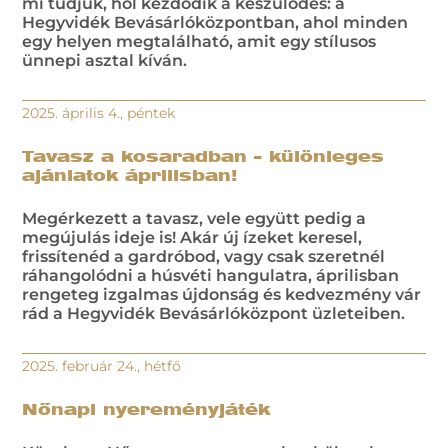
mi tudjuk, hol kezdődik a készülődés: a
Hegyvidék Bevásárlóközpontban, ahol minden
egy helyen megtalálható, amit egy stílusos
ünnepi asztal kíván.
2025. április 4., péntek
Tavasz a kosaradban – különleges
ajánlatok áprilisban!
Megérkezett a tavasz, vele együtt pedig a
megújulás ideje is! Akár új ízeket keresel,
frissítenéd a gardróbod, vagy csak szeretnél
ráhangolódni a húsvéti hangulatra, áprilisban
rengeteg izgalmas újdonság és kedvezmény vár
rád a Hegyvidék Bevásárlóközpont üzleteiben.
2025. február 24., hétfő
Nőnapi nyereményjáték