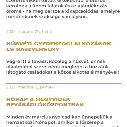
szeretteinkkel töltött értékes idő, előtérbe
kerülnek a finom falatok és az ajándékozás
öröme - na meg persze a kikapcsolódás, amelyre
mindenkinek szüksége van olykor.
2023. március 27., hétfő
HÚSVÉTI GYEREKFOGLALKOZÁSOK
ÉS RAJZVERSENY
Végre itt a tavasz, közeleg a húsvét, ennek
alkalmából szeretnénk meglepni a hozzánk
látogató családokat a közös alkotás élményével!
2023. március 3., péntek
NŐNAP A HEGYVIDÉK
BEVÁSÁRLÓKÖZPONTBAN
Minden év március nyolcadikán ünnepeljük a
nemzetközi Nőnapot, amikor a főszerep a