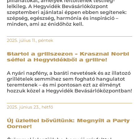
pillanatokat, amelyek feltöltenek testileg-
lelkileg. A Hegyvidék Bevásárlóközpont
szeptemberi ajánlatai éppen ebben segítenek:
szépség, egészség, harmónia és inspiráció –
minden, ami az énidőhöz kell.
2025. július 11., péntek
Startol a grillszezon – Krasznai Norbi
séffel a Hegyvidékből a grillre!
A nyári napfény, a baráti nevetések és az illatozó
grillételek semmihez sem fogható hangulatot
teremtenek – és mi pontosan ezt az élményt
hozzuk közel a Hegyvidék Bevásárlóközpontban!
2025. június 23., hétfő
Új üzlettel bővültünk: Megnyílt a Party
Corner!