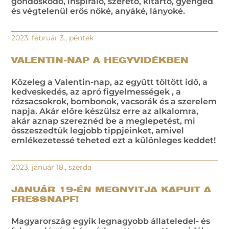
gondoskodó, inspiráló, szerető, kitartó, gyengéd
és végtelenül erős nőké, anyáké, lányoké.
2023. február 3., péntek
VALENTIN-NAP A HEGYVIDÉKBEN
Közeleg a Valentin-nap, az együtt töltött idő, a
kedveskedés, az apró figyelmességek , a
rózsacsokrok, bombonok, vacsorák és a szerelem
napja. Akár előre készülsz erre az alkalomra,
akár aznap szereznéd be a meglepetést, mi
összeszedtük legjobb tippjeinket, amivel
emlékezetessé teheted ezt a különleges keddet!
2023. január 18., szerda
JANUÁR 19-ÉN MEGNYITJA KAPUIT A
FRESSNAPF!
Magyarország egyik legnagyobb állateledel- és