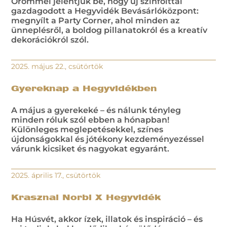
Örömmel jelentjük be, hogy új színfolttal
gazdagodott a Hegyvidék Bevásárlóközpont:
megnyílt a Party Corner, ahol minden az
ünneplésről, a boldog pillanatokról és a kreatív
dekorációkról szól.
2025. május 22., csütörtök
Gyereknap a Hegyvidékben
A május a gyerekeké – és nálunk tényleg
minden róluk szól ebben a hónapban!
Különleges meglepetésekkel, színes
újdonságokkal és jótékony kezdeményezéssel
várunk kicsiket és nagyokat egyaránt.
2025. április 17., csütörtök
Krasznai Norbi X Hegyvidék
Ha Húsvét, akkor ízek, illatok és inspiráció – és