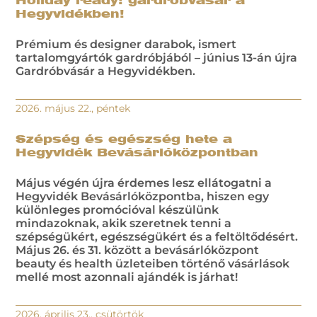
Holiday ready! gardróbvásár a
Hegyvidékben!
Prémium és designer darabok, ismert
tartalomgyártók gardróbjából – június 13-án újra
Gardróbvásár a Hegyvidékben.
2026. május 22., péntek
Szépség és egészség hete a
Hegyvidék Bevásárlóközpontban
Május végén újra érdemes lesz ellátogatni a
Hegyvidék Bevásárlóközpontba, hiszen egy
különleges promócióval készülünk
mindazoknak, akik szeretnek tenni a
szépségükért, egészségükért és a feltöltődésért.
Május 26. és 31. között a bevásárlóközpont
beauty és health üzleteiben történő vásárlások
mellé most azonnali ajándék is járhat!
2026. április 23., csütörtök