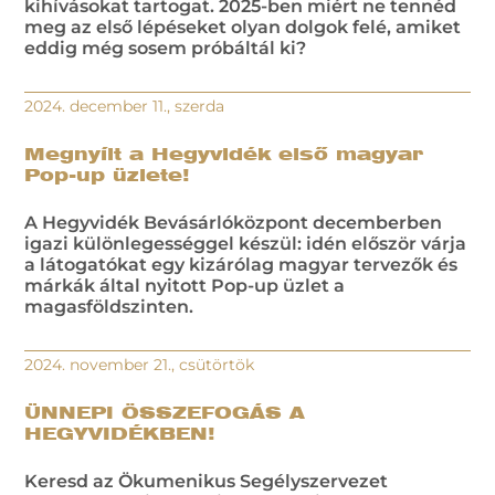
kihívásokat tartogat. 2025-ben miért ne tennéd
meg az első lépéseket olyan dolgok felé, amiket
eddig még sosem próbáltál ki?
2024. december 11., szerda
Megnyílt a Hegyvidék első magyar
Pop-up üzlete!
A Hegyvidék Bevásárlóközpont decemberben
igazi különlegességgel készül: idén először várja
a látogatókat egy kizárólag magyar tervezők és
márkák által nyitott Pop-up üzlet a
magasföldszinten.
2024. november 21., csütörtök
ÜNNEPI ÖSSZEFOGÁS A
HEGYVIDÉKBEN!
Keresd az Ökumenikus Segélyszervezet