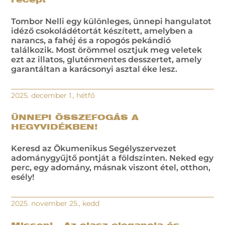
Tombor Nelli egy különleges, ünnepi hangulatot
idéző csokoládétortát készített, amelyben a
narancs, a fahéj és a ropogós pekándió
találkozik. Most örömmel osztjuk meg veletek
ezt az illatos, gluténmentes desszertet, amely
garantáltan a karácsonyi asztal éke lesz.
2025. december 1., hétfő
ÜNNEPI ÖSSZEFOGÁS A
HEGYVIDÉKBEN!
Keresd az Ökumenikus Segélyszervezet
adománygyűjtő pontját a földszinten. Neked egy
perc, egy adomány, másnak viszont étel, otthon,
esély!
2025. november 25., kedd