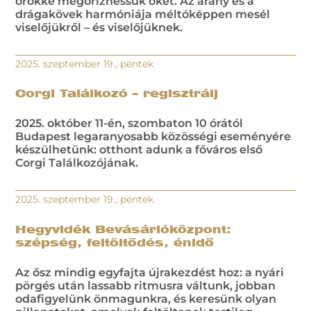
örökké megőrizhessük őket. Az arany és a
drágakövek harmóniája méltóképpen mesél
viselőjükről – és viselőjüknek.
2025. szeptember 19., péntek
Corgi Találkozó – regisztrálj
2025. október 11-én, szombaton 10 órától
Budapest legaranyosabb közösségi eseményére
készülhetünk: otthont adunk a főváros első
Corgi Találkozójának.
2025. szeptember 19., péntek
Hegyvidék Bevásárlóközpont:
szépség, feltöltődés, énidő
Az ősz mindig egyfajta újrakezdést hoz: a nyári
pörgés után lassabb ritmusra váltunk, jobban
odafigyelünk önmagunkra, és keresünk olyan