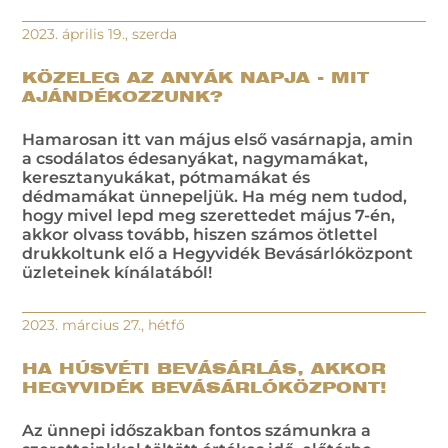
2023. április 19., szerda
KÖZELEG AZ ANYÁK NAPJA - MIT
AJÁNDÉKOZZUNK?
Hamarosan itt van május első vasárnapja, amin
a csodálatos édesanyákat, nagymamákat,
keresztanyukákat, pótmamákat és
dédmamákat ünnepeljük. Ha még nem tudod,
hogy mivel lepd meg szerettedet május 7-én,
akkor olvass tovább, hiszen számos ötlettel
drukkoltunk elő a Hegyvidék Bevásárlóközpont
üzleteinek kínálatából!
2023. március 27., hétfő
HA HÚSVÉTI BEVÁSÁRLÁS, AKKOR
HEGYVIDÉK BEVÁSÁRLÓKÖZPONT!
Az ünnepi időszakban fontos számunkra a