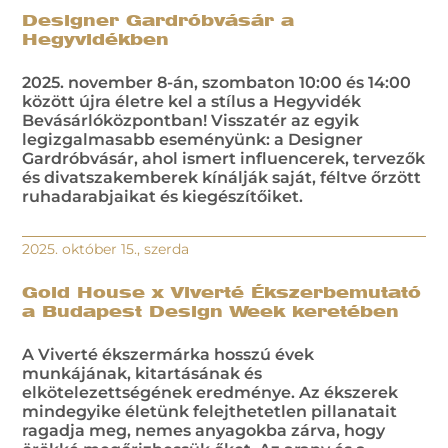
Designer Gardróbvásár a
Hegyvidékben
2025. november 8-án, szombaton 10:00 és 14:00
között újra életre kel a stílus a Hegyvidék
Bevásárlóközpontban! Visszatér az egyik
legizgalmasabb eseményünk: a Designer
Gardróbvásár, ahol ismert influencerek, tervezők
és divatszakemberek kínálják saját, féltve őrzött
ruhadarabjaikat és kiegészítőiket.
2025. október 15., szerda
Gold House x Viverté Ékszerbemutató
a Budapest Design Week keretében
A Viverté ékszermárka hosszú évek
munkájának, kitartásának és
elkötelezettségének eredménye. Az ékszerek
mindegyike életünk felejthetetlen pillanatait
ragadja meg, nemes anyagokba zárva, hogy