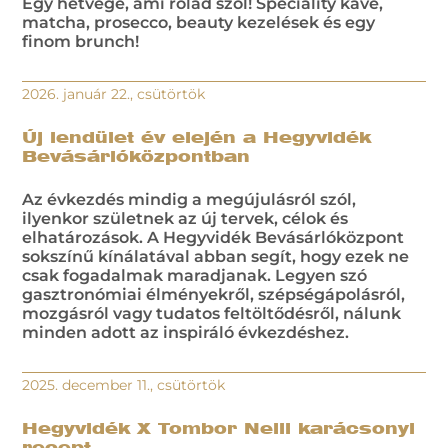
Egy hétvége, ami rólad szól! Speciality kávé,
matcha, prosecco, beauty kezelések és egy
finom brunch!
2026. január 22., csütörtök
Új lendület év elején a Hegyvidék
Bevásárlóközpontban
Az évkezdés mindig a megújulásról szól,
ilyenkor születnek az új tervek, célok és
elhatározások. A Hegyvidék Bevásárlóközpont
sokszínű kínálatával abban segít, hogy ezek ne
csak fogadalmak maradjanak. Legyen szó
gasztronómiai élményekről, szépségápolásról,
mozgásról vagy tudatos feltöltődésről, nálunk
minden adott az inspiráló évkezdéshez.
2025. december 11., csütörtök
Hegyvidék X Tombor Nelli karácsonyi
recept