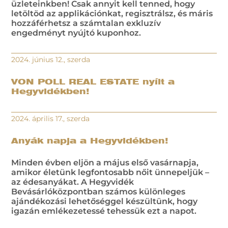
üzleteinkben! Csak annyit kell tenned, hogy
letöltöd az applikációnkat, regisztrálsz, és máris
hozzáférhetsz a számtalan exkluzív
engedményt nyújtó kuponhoz.
2024. június 12., szerda
VON POLL REAL ESTATE nyílt a
Hegyvidékben!
2024. április 17., szerda
Anyák napja a Hegyvidékben!
Minden évben eljön a május első vasárnapja,
amikor életünk legfontosabb nőit ünnepeljük –
az édesanyákat. A Hegyvidék
Bevásárlóközpontban számos különleges
ajándékozási lehetőséggel készültünk, hogy
igazán emlékezetessé tehessük ezt a napot.