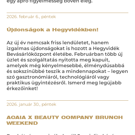
egy apró figyelmesség bőven elég.
2026. február 6., péntek
Újdonságok a Hegyvidékben!
Az új év nemcsak friss lendületet, hanem
izgalmas újdonságokat is hozott a Hegyvidék
Bevásárlóközpont életébe. Februárban több új
üzlet és szolgáltatás nyitotta meg kapuit,
amelyek még kényelmesebbé, élménydúsabbá
és sokszínűbbé teszik a mindennapokat – legyen
szó gasztronómiáról, technológiáról vagy
praktikus ügyintézésről. Ismerd meg legújabb
érkezőinket!
2026. január 30., péntek
ACAIA X BEAUTY COMPANY BRUNCH
WEEKEND