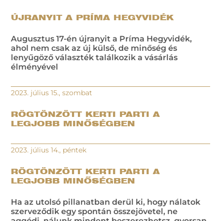
ÚJRANYIT A PRÍMA HEGYVIDÉK
Augusztus 17-én újranyit a Príma Hegyvidék,
ahol nem csak az új külső, de minőség és
lenyűgöző választék találkozik a vásárlás
élményével
2023. július 15., szombat
RÖGTÖNZÖTT KERTI PARTI A
LEGJOBB MINŐSÉGBEN
2023. július 14., péntek
RÖGTÖNZÖTT KERTI PARTI A
LEGJOBB MINŐSÉGBEN
Ha az utolsó pillanatban derül ki, hogy nálatok
szerveződik egy spontán összejövetel, ne
aggódj, nálunk mindent beszerezhetsz, gyorsan,