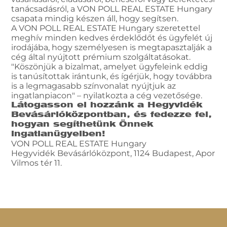
tanácsadásról, a VON POLL REAL ESTATE Hungary
csapata mindig készen áll, hogy segítsen.
A VON POLL REAL ESTATE Hungary szeretettel
meghív minden kedves érdeklődőt és ügyfelét új
irodájába, hogy személyesen is megtapasztalják a
cég által nyújtott prémium szolgáltatásokat.
"Köszönjük a bizalmat, amelyet ügyfeleink eddig
is tanúsítottak irántunk, és ígérjük, hogy továbbra
is a legmagasabb színvonalat nyújtjuk az
ingatlanpiacon" – nyilatkozta a cég vezetősége.
Látogasson el hozzánk a Hegyvidék
Bevásárlóközpontban, és fedezze fel,
hogyan segíthetünk Önnek
ingatlanügyeiben!
VON POLL REAL ESTATE Hungary
Hegyvidék Bevásárlóközpont, 1124 Budapest, Apor
Vilmos tér 11.