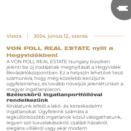
Vissza
2024. június 12., szerda
VON POLL REAL ESTATE nyílt a
Hegyvidékben!
A VON POLL REAL ESTATE Hungary büszkén
jelenti be új irodájának megnyitását a Hegyvidék
Bevásárlóközpontban. Ez a helyszín lehetővé teszi
számunkra, hogy még közelebb kerüljünk
ügyfeleinkhez, és tovább növeljük jelenlétünket a
magyar ingatlanpiacon.
Széleskörű ingatlanportfólióval
rendelkezünk
Kínálatunk lefedi a lakó- és kereskedelmi
ingatlanokat. Ügyfeleink számára a
legkülönbözőbb ingatlanok közül válogathatunk,
legyen szó luxuslakásokról, családi házakról,
elegáns villákról vagy akár modern