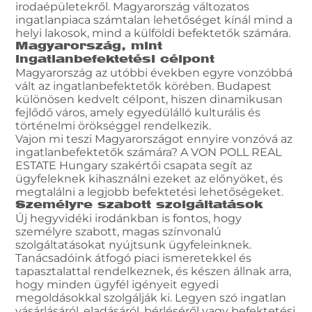
irodaépületekről. Magyarország változatos
ingatlanpiaca számtalan lehetőséget kínál mind a
helyi lakosok, mind a külföldi befektetők számára.
Magyarország, mint
ingatlanbefektetési célpont
Magyarország az utóbbi években egyre vonzóbbá
vált az ingatlanbefektetők körében. Budapest
különösen kedvelt célpont, hiszen dinamikusan
fejlődő város, amely egyedülálló kulturális és
történelmi örökséggel rendelkezik.
Vajon mi teszi Magyarországot ennyire vonzóvá az
ingatlanbefektetők számára? A VON POLL REAL
ESTATE Hungary szakértői csapata segít az
ügyfeleknek kihasználni ezeket az előnyöket, és
megtalálni a legjobb befektetési lehetőségeket.
Személyre szabott szolgáltatások
Új hegyvidéki irodánkban is fontos, hogy
személyre szabott, magas színvonalú
szolgáltatásokat nyújtsunk ügyfeleinknek.
Tanácsadóink átfogó piaci ismeretekkel és
tapasztalattal rendelkeznek, és készen állnak arra,
hogy minden ügyfél igényeit egyedi
megoldásokkal szolgálják ki. Legyen szó ingatlan
vásárlásáról, eladásáról, bérléséről vagy befektetési