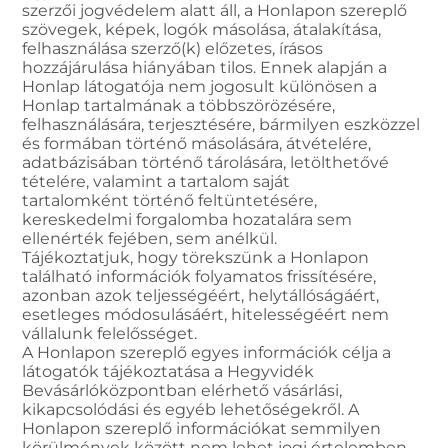
szerzői jogvédelem alatt áll, a Honlapon szereplő
szövegek, képek, logók másolása, átalakítása,
felhasználása szerző(k) előzetes, írásos
hozzájárulása hiányában tilos. Ennek alapján a
Honlap látogatója nem jogosult különösen a
Honlap tartalmának a többszörözésére,
felhasználására, terjesztésére, bármilyen eszközzel
és formában történő másolására, átvételére,
adatbázisában történő tárolására, letölthetővé
tételére, valamint a tartalom saját
tartalomként történő feltüntetésére,
kereskedelmi forgalomba hozatalára sem
ellenérték fejében, sem anélkül.
Tájékoztatjuk, hogy törekszünk a Honlapon
található információk folyamatos frissítésére,
azonban azok teljességéért, helytállóságáért,
esetleges módosulásáért, hitelességéért nem
vállalunk felelősséget.
A Honlapon szereplő egyes információk célja a
látogatók tájékoztatása a Hegyvidék
Bevásárlóközpontban elérhető vásárlási,
kikapcsolódási és egyéb lehetőségekről. A
Honlapon szereplő információkat semmilyen
körülmények között nem lehet jogi értelemben