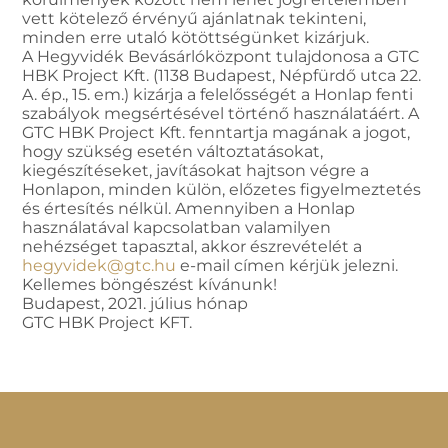
vett kötelező érvényű ajánlatnak tekinteni,
minden erre utaló kötöttségünket kizárjuk.
A Hegyvidék Bevásárlóközpont tulajdonosa a GTC
HBK Project Kft. (1138 Budapest, Népfürdő utca 22.
A. ép., 15. em.) kizárja a felelősségét a Honlap fenti
szabályok megsértésével történő használatáért. A
GTC HBK Project Kft. fenntartja magának a jogot,
hogy szükség esetén változtatásokat,
kiegészítéseket, javításokat hajtson végre a
Honlapon, minden külön, előzetes figyelmeztetés
és értesítés nélkül. Amennyiben a Honlap
használatával kapcsolatban valamilyen
nehézséget tapasztal, akkor észrevételét a
hegyvidek@gtc.hu
e-mail címen kérjük jelezni.
Kellemes böngészést kívánunk!
Budapest, 2021. július hónap
GTC HBK Project KFT.