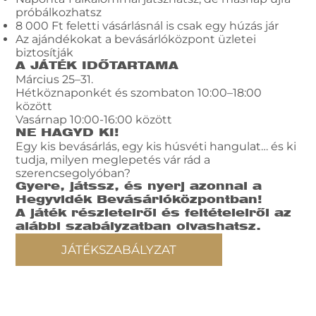
próbálkozhatsz
8 000 Ft feletti vásárlásnál is csak egy húzás jár
Az ajándékokat a bevásárlóközpont üzletei
biztosítják
A JÁTÉK IDŐTARTAMA
Március 25–31.
Hétköznaponkét és szombaton 10:00–18:00
között
Vasárnap 10:00-16:00 között
NE HAGYD KI!
Egy kis bevásárlás, egy kis húsvéti hangulat… és ki
tudja, milyen meglepetés vár rád a
szerencsegolyóban?
Gyere, játssz, és nyerj azonnal a
Hegyvidék Bevásárlóközpontban!
A játék részleteiről és feltételeiről az
alábbi szabályzatban olvashatsz.
JÁTÉKSZABÁLYZAT