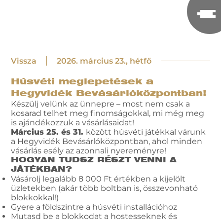
Vissza
2026. március 23., hétfő
Húsvéti meglepetések a
Hegyvidék Bevásárlóközpontban!
Készülj velünk az ünnepre – most nem csak a
kosarad telhet meg finomságokkal, mi még meg
is ajándékozzuk a vásárlásaidat!
Március 25. és 31.
között húsvéti játékkal várunk
a Hegyvidék Bevásárlóközpontban, ahol minden
vásárlás esély az azonnali nyereményre!
HOGYAN TUDSZ RÉSZT VENNI A
JÁTÉKBAN?
Vásárolj legalább 8 000 Ft értékben a kijelölt
üzletekben (akár több boltban is, összevonható
blokkokkal!)
Gyere a földszintre a húsvéti installációhoz
Mutasd be a blokkodat a hostesseknek és