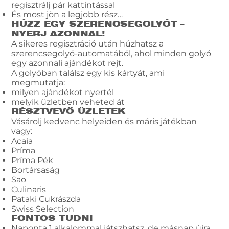
regisztrálj pár kattintással
És most jön a legjobb rész…
HÚZZ EGY SZERENCSEGOLYÓT –
NYERJ AZONNAL!
A sikeres regisztráció után húzhatsz a
szerencsegolyó-automatából, ahol minden golyó
egy azonnali ajándékot rejt.
A golyóban találsz egy kis kártyát, ami
megmutatja:
milyen ajándékot nyertél
melyik üzletben veheted át
RÉSZTVEVŐ ÜZLETEK
Vásárolj kedvenc helyeiden és máris játékban
vagy:
Acaia
Príma
Príma Pék
Bortársaság
Sao
Culinaris
Pataki Cukrászda
Swiss Selection
FONTOS TUDNI
Naponta 1 alkalommal játszhatsz, de másnap újra