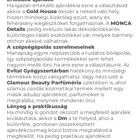
Ha igazán értékálló ajándékra esne a választásod
akkor a
Gold House
ékszer a neked való hely,
hiszen minőségi, kizárólag ezüst, arany és
fehérarany kiegészítőket forgalmaznak. A
MONCA
Details
pedig exkluzív lakás dekorációkkal és
különleges tálaló eszközökkel vár, melyek bármely
otthon ékeivé válhatnak.
A szépségápolás szerelmeseinek
Manapság egyre népszerűbb a tudatos bőrápolás,
így szépségápolási termékekkel sem lehet
nagyon mellé lőni, ha arra esne a választásunk. Az
Evital Gyógyszertárban
hatékony és minőségi
termékek közül válogathatsz. Vagy nézz szét a
Glamour Beauty
Parfüméria
üzletében is, ahol
számos csodás kozmetikai termék mellett egy
másik aduász ajándékot, parfümöket is
megtalálsz, melynek mindenki örül.
Lényeg a praktikusság
Ha mindig is gondot okozott a megfelelő ajándék
kiválasztása, akkor a
Dm
a te helyed, ahol a
különféle, gondosan összekészített
ajándékcsomag közül biztos megtalálod a
megfelelőt. Ha pedig praktikus ajándékot