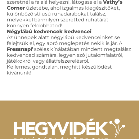
szeretnél a fa alá helyezni, látogass el a
Vathy’s
Corner
üzletébe, ahol izgalmas kiegészítőket,
különböző stílusú ruhadarabokat találsz,
melyekkel bármilyen szeretted ruhatárát
könnyen feldobhatod!
Négylábú kedvencek kedvencei
Az ünnepek alatt négylábú kedvenceinket se
felejtsük el, egy apró meglepetés nekik is jár. A
Fressnapf
széles kínálatában mindent megtalálsz
kedvenced számára, legyen szó jutalomfalatról,
játékokról vagy állatfelszerelésről.
Kellemes, gondtalan, meghitt készülődést
kívánunk!