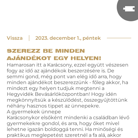
Vissza
2023. december 1., péntek
SZEREZZ BE MINDEN
AJÁNDÉKOT EGY HELYEN!
Hamarosan itt a Karácsony, ezzel együtt vészesen
fogy az idő az ajándékok beszerzésére is. De
semmi gond, még pont van elég idő arra, hogy
minden ajándékot beszerezzünk - főleg akkor, ha
mindezt egy helyen tudjuk megtenni a
Hegyvidék Bevásárlóközpontban! Hogy idén
megkönnyítsük a készülődést, összegyűjtöttünk
néhány hasznos tippet az ünnepekre.
A gyermekek ünnepe
Karácsonykor elsőként mindenki a családban lévő
gyermekekre gondol, és arra, hogy őket mivel
lehetne igazán boldoggá tenni. Ha minőségi és
praktikus meglepetést szeretnél a fa alá, akkor