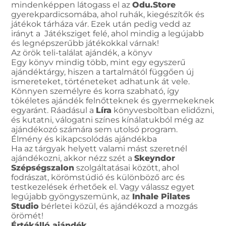
mindenképpen látogass el az
Odu.Store
gyerekpardicsomába, ahol ruhák, kiegészítők és
játékok tárháza vár. Ezek után pedig vedd az
irányt a Játéksziget felé, ahol mindig a legújabb
és legnépszerűbb játékokkal várnak!
Az örök teli-találat ajándék, a könyv
Egy könyv mindig több, mint egy egyszerű
ajándéktárgy, hiszen a tartalmától függően új
ismereteket, történeteket adhatunk át vele.
Könnyen személyre és korra szabható, így
tökéletes ajándék felnőtteknek és gyermekeknek
egyaránt. Ráadásul a
Líra
könyvesboltban elidőzni,
és kutatni, válogatni színes kínálatukból még az
ajándékozó számára sem utolsó program.
Élmény és kikapcsolódás ajándékba
Ha az tárgyak helyett valami mást szeretnél
ajándékozni, akkor nézz szét a
Skeyndor
Szépségszalon
szolgáltatásai között, ahol
fodrászat, körömstúdió és különböző arc és
testkezelések érhetőek el. Vagy válassz egyet
legújabb gyöngyszemünk, az
Inhale Pilates
Studio
bérletei közül, és ajándékozd a mozgás
örömét!
Értékálló ajándék