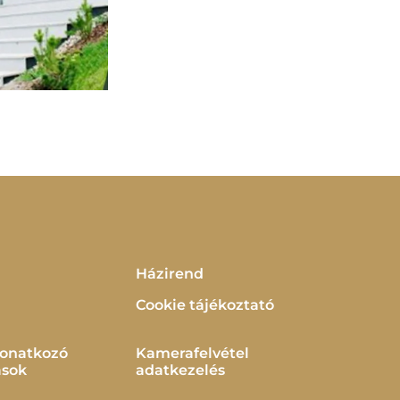
Házirend
Cookie tájékoztató
vonatkozó
Kamerafelvétel
ások
adatkezelés