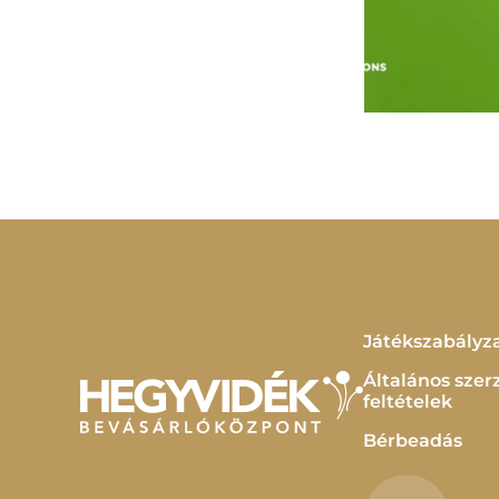
Játékszabályz
Általános szer
feltételek
Bérbeadás