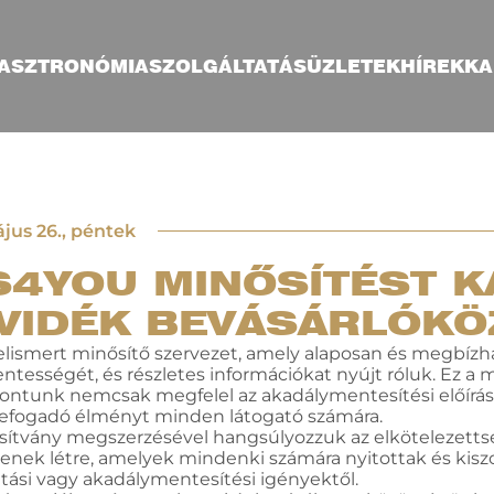
ASZTRONÓMIA
SZOLGÁLTATÁS
ÜZLETEK
HÍREK
KA
jus 26., péntek
4YOU MINŐSÍTÉST K
VIDÉK BEVÁSÁRLÓKÖ
lismert minősítő szervezet, amely alaposan és megbízha
ességét, és részletes információkat nyújt róluk. Ez a mi
ontunk nemcsak megfelel az akadálymentesítési előír
 befogadó élményt minden látogató számára.
ítvány megszerzésével hangsúlyozzuk az elkötelezettsé
jenek létre, amelyek mindenki számára nyitottak és kisz
itási vagy akadálymentesítési igényektől.