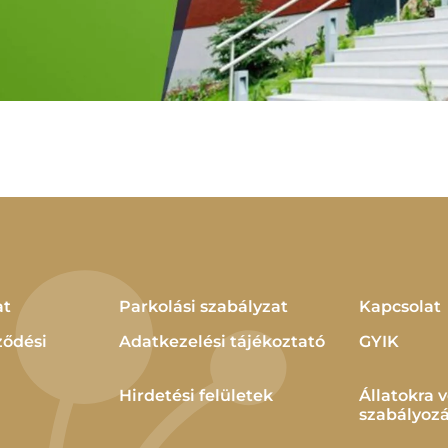
at
Parkolási szabályzat
Kapcsolat
ződési
Adatkezelési tájékoztató
GYIK
Hirdetési felületek
Állatokra 
szabályoz