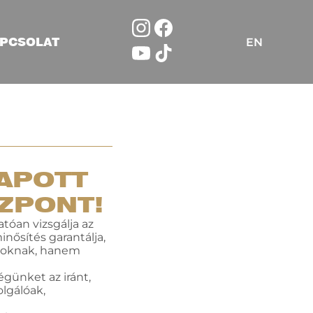
PCSOLAT
EN
APOTT
ZPONT!
tóan vizsgálja az
nősítés garantálja,
ásoknak, hanem
günket az iránt,
olgálóak,