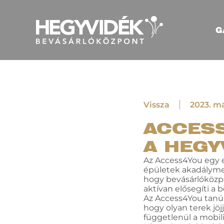
G
Vissza
2023. má
ACCESS
A HEGY
Az Access4You egy e
épületek akadályment
hogy bevásárlóközp
aktívan elősegíti a
Az Access4You tanús
hogy olyan terek jöj
függetlenül a mobil