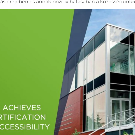
itás erejében és annak pozitív hatásában a közösségünkr