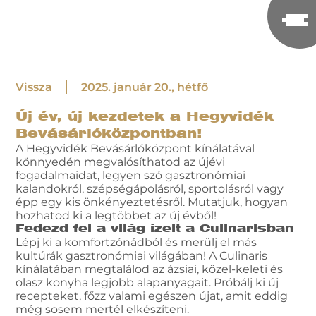
Vissza
2025. január 20., hétfő
Új év, új kezdetek a Hegyvidék
Bevásárlóközpontban!
A Hegyvidék Bevásárlóközpont kínálatával
könnyedén megvalósíthatod az újévi
fogadalmaidat, legyen szó gasztronómiai
kalandokról, szépségápolásról, sportolásról vagy
épp egy kis önkényeztetésről. Mutatjuk, hogyan
hozhatod ki a legtöbbet az új évből!
Fedezd fel a világ ízeit a Culinarisban
Lépj ki a komfortzónádból és merülj el más
kultúrák gasztronómiai világában! A Culinaris
kínálatában megtalálod az ázsiai, közel-keleti és
olasz konyha legjobb alapanyagait. Próbálj ki új
recepteket, főzz valami egészen újat, amit eddig
még sosem mertél elkészíteni.