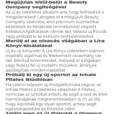
Megújulás kívül-belül a Beauty
Company segítségével
Az új év tökéletes alkalom arra, hogy felfrissítsd a
megjelenésed! Látogass el a megújult Beauty
Company szalonba, ahol prémium kozmetikai
kezelések és Kérastase termékekkel végzett
fodrászszolgáltatások várnak rád. Válassz új frizurát
vagy próbáld ki az exkluzív testkezeléseket.
Merülj el az olvasás világában a Líra
Könyv kínálatával
Új év, új könyvek! A Líra Könyv üzletében számos
inspiráló, izgalmas és lélekemelő olvasmány vár
rád. Bővítsd ismereteidet, mélyedj el a jógában
vagy fedezz fel új irodalmi műveket, amelyek
gazdagítják mindennapjaidat.
Próbálj ki egy új sportot az Inhale
Pilates Stúdióban
Ha valami teljesen új mozgásformára vágysz, az
Inhale Pilates a tökéletes választás! A Pilates
nemcsak az izmokat erősíti, de segít a test és lélek
harmóniájának megteremtésében is. Itt az idő,
hogy kipróbálj egy olyan sportot, amely segít
egészségesebbé és fittebbé válni!
Találd meg az új illatodat a Glamour