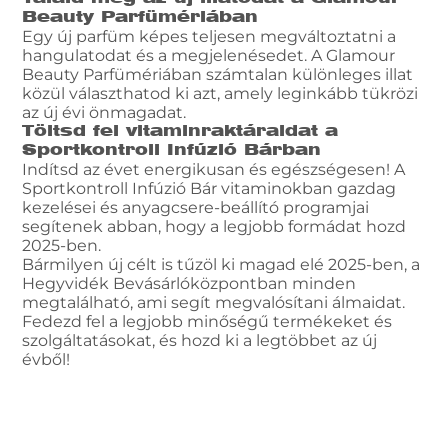
Beauty Parfümériában
Egy új parfüm képes teljesen megváltoztatni a
hangulatodat és a megjelenésedet. A Glamour
Beauty Parfümériában számtalan különleges illat
közül választhatod ki azt, amely leginkább tükrözi
az új évi önmagadat.
Töltsd fel vitaminraktáraidat a
Sportkontroll Infúzió Bárban
Indítsd az évet energikusan és egészségesen! A
Sportkontroll Infúzió Bár vitaminokban gazdag
kezelései és anyagcsere-beállító programjai
segítenek abban, hogy a legjobb formádat hozd
2025-ben.
Bármilyen új célt is tűzöl ki magad elé 2025-ben, a
Hegyvidék Bevásárlóközpontban minden
megtalálható, ami segít megvalósítani álmaidat.
Fedezd fel a legjobb minőségű termékeket és
szolgáltatásokat, és hozd ki a legtöbbet az új
évből!