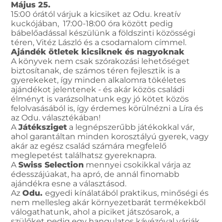
Május 25.
15:00 órától várjuk a kicsiket az Odu. kreatív
kuckójában, 17:00-18:00 óra között pedig
bábelőadással készülünk a földszinti közösségi
téren, Vitéz László és a csodamalom címmel.
Ajándék ötletek kicsiknek és nagyoknak
A könyvek nem csak szórakozási lehetőséget
biztosítanak, de számos téren fejlesztik is a
gyerekeket, így minden alkalomra tökéletes
ajándékot jelentenek - és akár közös családi
élményt is varázsolhatunk egy jó kötet közös
felolvasásából is, így érdemes körülnézni a Líra és
az Odu. választékában!
A
Játéksziget
a legnépszerűbb játékokkal vár,
ahol garantáltan minden korosztályú gyerek, vagy
akár az egész család számára megfelelő
meglepetést találhatsz gyereknapra.
A
Swiss Selection
mennyei csokikkal várja az
édesszájúakat, ha apró, de annál finomabb
ajándékra esne a választásod.
Az
Odu.
egyedi kínálatából praktikus, minőségi és
nem mellesleg akár környezetbarát termékekből
válogathatunk, ahol a piciket játszósarok, a
szülőket pedig egy hangulatos kávézóval várják.