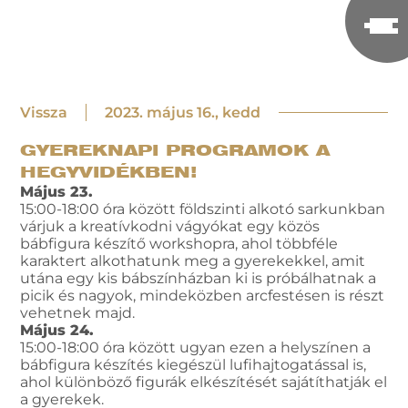
Vissza
2023. május 16., kedd
GYEREKNAPI PROGRAMOK A
HEGYVIDÉKBEN!
Május 23.
15:00-18:00 óra között földszinti alkotó sarkunkban
várjuk a kreatívkodni vágyókat egy közös
bábfigura készítő workshopra, ahol többféle
karaktert alkothatunk meg a gyerekekkel, amit
utána egy kis bábszínházban ki is próbálhatnak a
picik és nagyok, mindeközben arcfestésen is részt
vehetnek majd.
Május 24.
15:00-18:00 óra között ugyan ezen a helyszínen a
bábfigura készítés kiegészül lufihajtogatással is,
ahol különböző figurák elkészítését sajátíthatják el
a gyerekek.