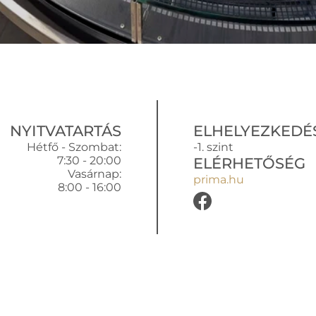
NYITVATARTÁS
ELHELYEZKEDÉ
Hétfő - Szombat:
-1. szint
7:30 - 20:00
ELÉRHETŐSÉG
Vasárnap:
prima.hu
8:00 - 16:00