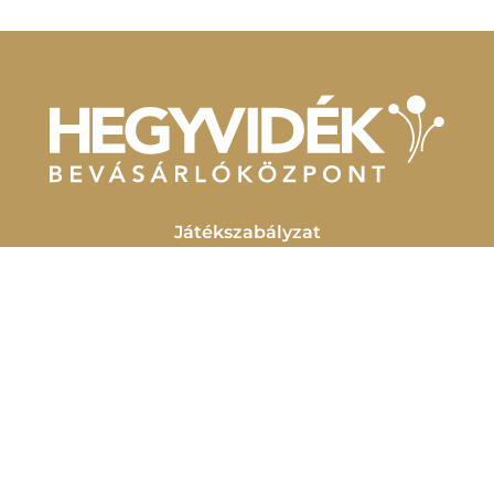
Játékszabályzat
Parkolási szabályzat
Kapcsolat
Házirend
Általános szerződési feltételek
Adatkezelési tájékoztató
GYIK