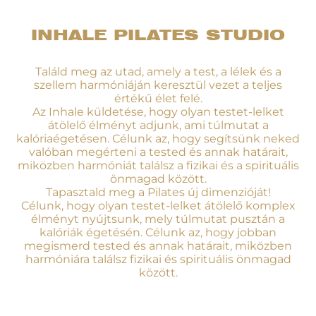
INHALE PILATES STUDIO
Találd meg az utad, amely a test, a lélek és a
szellem harmóniáján keresztül vezet a teljes
értékű élet felé.
Az Inhale küldetése, hogy olyan testet-lelket
átölelő élményt adjunk, ami túlmutat a
kalóriaégetésen. Célunk az, hogy segítsünk neked
valóban megérteni a tested és annak határait,
miközben harmóniát találsz a fizikai és a spirituális
önmagad között.
Tapasztald meg a Pilates új dimenzióját!
Célunk, hogy olyan testet-lelket átölelő komplex
élményt nyújtsunk, mely túlmutat pusztán a
kalóriák égetésén. Célunk az, hogy jobban
megismerd tested és annak határait, miközben
harmóniára találsz fizikai és spirituális önmagad
között.