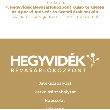
területén.
A
Hegyvidék Bevásárlóközpont külső területén
az Apor Vilmos-tér és Szendi árok sarkán
található csomagautomata nonstop üzemel.
Játékszabályzat
Parkolási szabályzat
Kapcsolat
Házirend