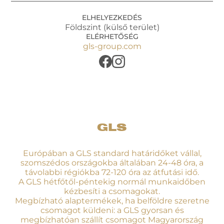
ELHELYEZKEDÉS
Földszint (külső terület)
ELÉRHETŐSÉG
gls-group.com
GLS
Európában a GLS standard határidőket vállal,
szomszédos országokba általában 24-48 óra, a
távolabbi régiókba 72-120 óra az átfutási idő.
A GLS hétfőtől-péntekig normál munkaidőben
kézbesíti a csomagokat.
Megbízható alaptermékek, ha belföldre szeretne
csomagot küldeni: a GLS gyorsan és
megbízhatóan szállít csomagot Magyarország