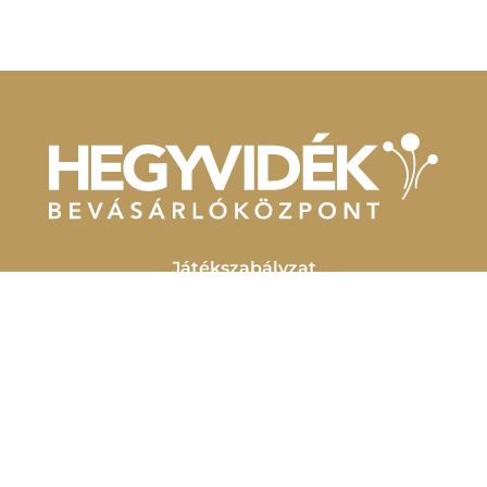
Játékszabályzat
Parkolási szabályzat
Kapcsolat
Házirend
Általános szerződési feltételek
Adatkezelési tájékoztató