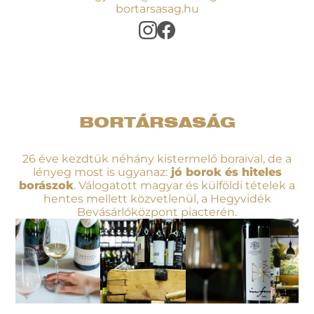
bortarsasag.hu
BORTÁRSASÁG
26 éve kezdtük néhány kistermelő boraival, de a
lényeg most is ugyanaz:
jó borok és hiteles
borászok
. Válogatott magyar és külföldi tételek a
hentes mellett közvetlenül, a Hegyvidék
Bevásárlóközpont piacterén.